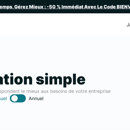
emps, Gérez Mieux : -50 % Immédiat Avec Le Code BIE
J
ation simple
espondent le mieux aux besoins de votre entreprise
uel
Annuel