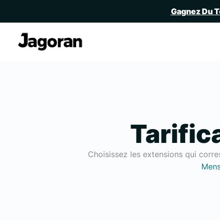
Gagnez Du T
Tarific
Choisissez les extensions qui corr
Mens