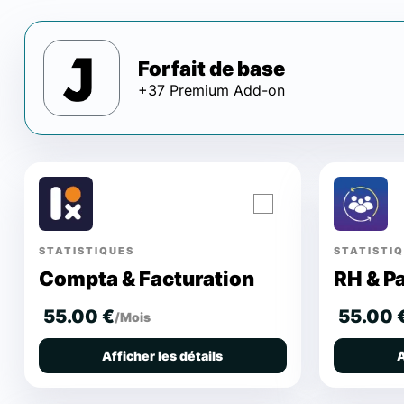
Forfait de base
+37 Premium Add-on
STATISTIQUES
STATISTI
Compta & Facturation
RH & P
55.00 €
55.00 
/Mois
Afficher les détails
A