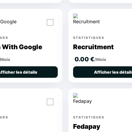
QUES
STATISTIQUES
n With Google
Recruitment
0.00 €
/Mois
/Mois
fficher les détails
Afficher les détail
QUES
STATISTIQUES
Fedapay