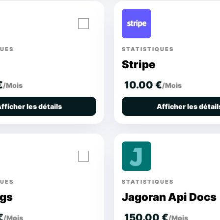
QUES
STATISTIQUES
Stripe
€
10.00 €
/Mois
/Mois
fficher les détails
Afficher les détail
QUES
STATISTIQUES
gs
Jagoran Api Docs
€
150.00 €
/Mois
/Mois