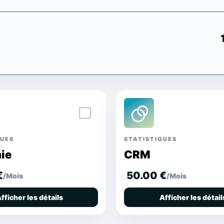
QUES
STATISTIQUES
aie
CRM
€
50.00 €
/Mois
/Mois
fficher les détails
Afficher les détail